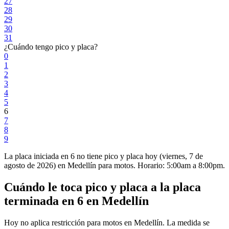
27
28
29
30
31
¿Cuándo tengo pico y placa?
0
1
2
3
4
5
6
7
8
9
La placa
iniciada
en
6
no tiene
pico y placa
hoy (
viernes, 7 de
agosto de 2026
) en
Medellín
para
motos
. Horario: 5:00am a 8:00pm.
Cuándo le toca pico y placa a la placa
terminada en
6
en
Medellín
Hoy no aplica restricción para motos en Medellín. La medida se