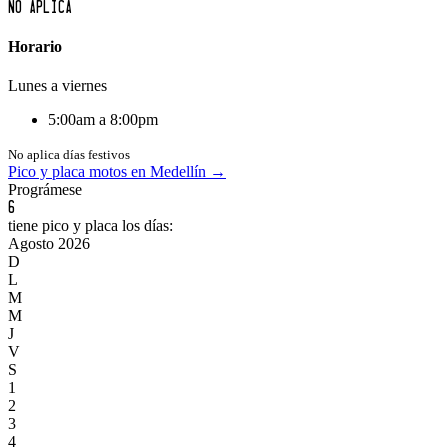
No aplica
Horario
Lunes a viernes
5:00am a 8:00pm
No aplica días festivos
Pico y placa
motos
en
Medellín
→
Prográmese
6
tiene pico y placa los días:
Agosto
2026
D
L
M
M
J
V
S
1
2
3
4