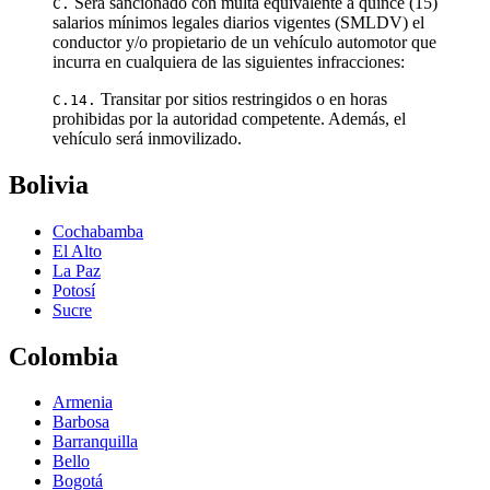
Será sancionado con multa equivalente a quince (15)
C.
salarios mínimos legales diarios vigentes (SMLDV) el
conductor y/o propietario de un vehículo automotor que
incurra en cualquiera de las siguientes infracciones:
Transitar por sitios restringidos o en horas
C.14.
prohibidas por la autoridad competente. Además, el
vehículo será inmovilizado.
Bolivia
Cochabamba
El Alto
La Paz
Potosí
Sucre
Colombia
Armenia
Barbosa
Barranquilla
Bello
Bogotá