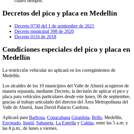
cuatro tiempos.
Decretos del pico y placa en Medellín
Decreto 0730 del 1 de septiembre de 2021
Decreto municipal 398 de 2020
Decreto 0116 de 2018
Condiciones especiales del pico y placa en
Medellín
La restricción vehicular no aplicará en los corregimientos de
Medellín.
Los alcaldes de los 10 municipios del Valle de Aburrá acogieron de
manera separada, mediante Decreto, la decisión de aplicar el pico y
placa para vehículos particulares desde este lunes, 06 de septiembre,
gracias al trabajo articulado del director del Área Metropolitana del
Valle de Aburrá, Juan David Palacio Cardona.
Aplicará para
Barbosa
,
Copacabana
Girardota
,
Bello
, Medellín,
Envigado
,
Itagüí
,
Sabaneta
,
La Estrella
y
Caldas
, entre las 5 a.m. y
las 8 p.m., de lunes a viernes.