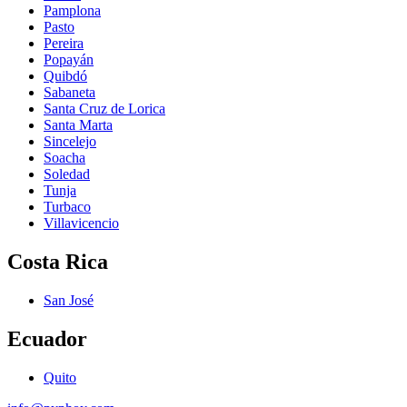
Pamplona
Pasto
Pereira
Popayán
Quibdó
Sabaneta
Santa Cruz de Lorica
Santa Marta
Sincelejo
Soacha
Soledad
Tunja
Turbaco
Villavicencio
Costa Rica
San José
Ecuador
Quito