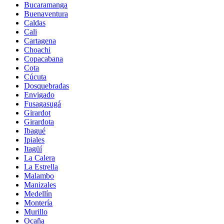
Bucaramanga
Buenaventura
Caldas
Cali
Cartagena
Choachi
Copacabana
Cota
Cúcuta
Dosquebradas
Envigado
Fusagasugá
Girardot
Girardota
Ibagué
Ipiales
Itagüí
La Calera
La Estrella
Malambo
Manizales
Medellín
Montería
Murillo
Ocaña