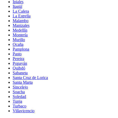
Ipiales
Itagüí
La Calera
La Estrella
Malambo
Manizales
Medellín
Montería
Murillo
Ocaña
Pamplona
Pasto
Pereira
Popayán
Quibdó
Sabaneta
Santa Cruz de Lorica
Santa Marta
Sincelejo
Soacha
Soledad
Tunja
Turbaco
Villavicencio