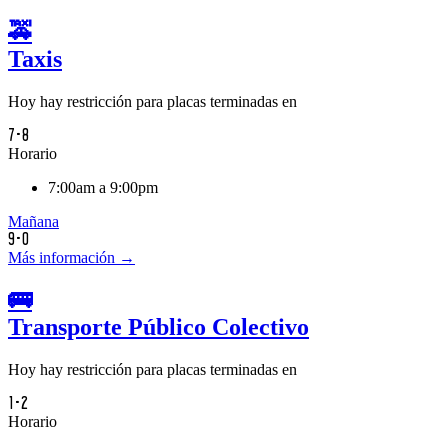
🚕
Taxis
Hoy hay restricción para placas terminadas en
7-8
Horario
7:00am a 9:00pm
Mañana
9-0
Más información →
🚌
Transporte Público Colectivo
Hoy hay restricción para placas terminadas en
1-2
Horario