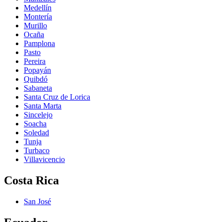
Medellín
Montería
Murillo
Ocaña
Pamplona
Pasto
Pereira
Popayán
Quibdó
Sabaneta
Santa Cruz de Lorica
Santa Marta
Sincelejo
Soacha
Soledad
Tunja
Turbaco
Villavicencio
Costa Rica
San José