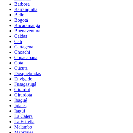
Barbosa
Barranquilla
Bello
Bogotá
Bucaramanga
Buenaventura
Caldas
Cali
Cartagena
Choachi
Copacabana
Cota
Cúcuta
Dosquebradas
Envigado
Fusagasugá
Girardot
Girardota
Ibagué
Ipiales
Itagüí
La Calera
La Estrella
Malambo
Manizales