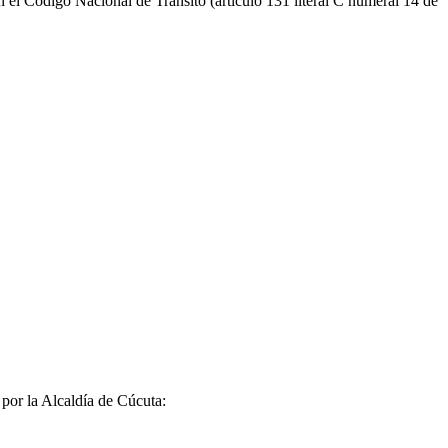
el Código Nacional de Tránsito (artículo 131 literal C numeral 14 de
 por la Alcaldía de
Cúcuta
: