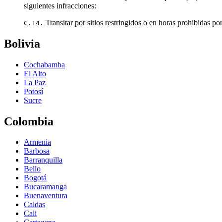
siguientes infracciones:
Transitar por sitios restringidos o en horas prohibidas p
C.14.
Bolivia
Cochabamba
El Alto
La Paz
Potosí
Sucre
Colombia
Armenia
Barbosa
Barranquilla
Bello
Bogotá
Bucaramanga
Buenaventura
Caldas
Cali