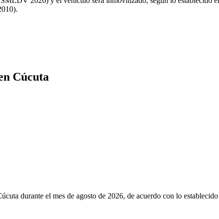
SMLDV 2026) y el vehículo será inmovilizado, según lo establecido en 
2010).
 en Cúcuta
Cúcuta
durante el mes de
agosto de 2026
, de acuerdo con lo establecido