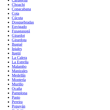
Cartagena
Choachi
Copacabana
Cota
Cúcuta
Dosquebradas
Envigado
Fusagasugá
Girardot
Girardota
Ibagué
Ipiales
Itagüí
La Calera
La Estrella
Malambo
Manizales
Medellín
Montería
Murillo
Ocaña
Pamplona
Pasto
Pereira
Popayán