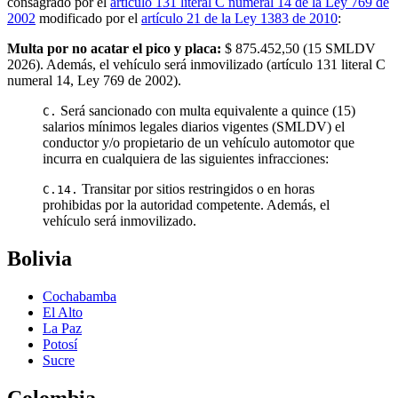
consagrado por el
artículo 131 literal C numeral 14 de la Ley 769 de
2002
modificado por el
artículo 21 de la Ley 1383 de 2010
:
Multa por no acatar el pico y placa:
$ 875.452,50
(
15
SMLDV
2026
). Además, el vehículo será inmovilizado (artículo 131 literal C
numeral 14, Ley 769 de 2002).
Será sancionado con multa equivalente a quince (15)
C.
salarios mínimos legales diarios vigentes (SMLDV) el
conductor y/o propietario de un vehículo automotor que
incurra en cualquiera de las siguientes infracciones:
Transitar por sitios restringidos o en horas
C.14.
prohibidas por la autoridad competente. Además, el
vehículo será inmovilizado.
Bolivia
Cochabamba
El Alto
La Paz
Potosí
Sucre
Colombia