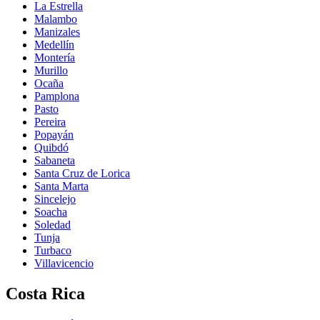
La Estrella
Malambo
Manizales
Medellín
Montería
Murillo
Ocaña
Pamplona
Pasto
Pereira
Popayán
Quibdó
Sabaneta
Santa Cruz de Lorica
Santa Marta
Sincelejo
Soacha
Soledad
Tunja
Turbaco
Villavicencio
Costa Rica