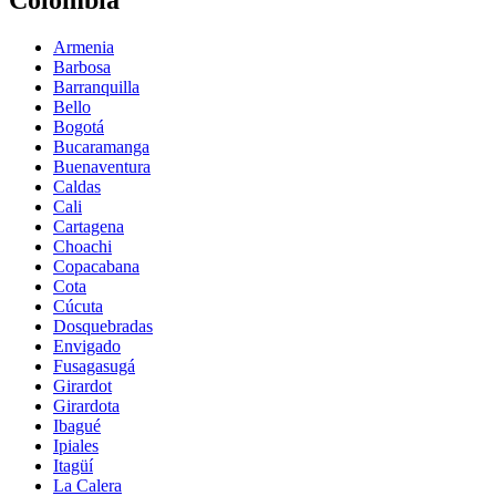
Armenia
Barbosa
Barranquilla
Bello
Bogotá
Bucaramanga
Buenaventura
Caldas
Cali
Cartagena
Choachi
Copacabana
Cota
Cúcuta
Dosquebradas
Envigado
Fusagasugá
Girardot
Girardota
Ibagué
Ipiales
Itagüí
La Calera