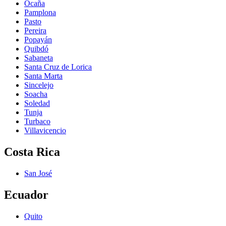
Ocaña
Pamplona
Pasto
Pereira
Popayán
Quibdó
Sabaneta
Santa Cruz de Lorica
Santa Marta
Sincelejo
Soacha
Soledad
Tunja
Turbaco
Villavicencio
Costa Rica
San José
Ecuador
Quito