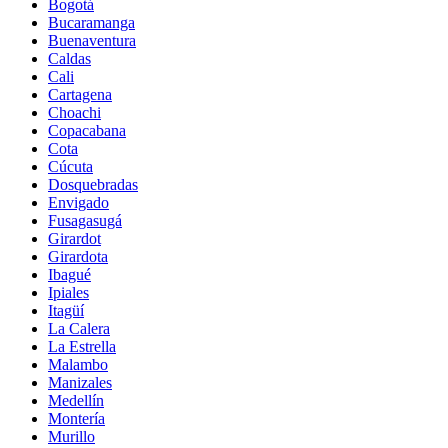
Bogotá
Bucaramanga
Buenaventura
Caldas
Cali
Cartagena
Choachi
Copacabana
Cota
Cúcuta
Dosquebradas
Envigado
Fusagasugá
Girardot
Girardota
Ibagué
Ipiales
Itagüí
La Calera
La Estrella
Malambo
Manizales
Medellín
Montería
Murillo