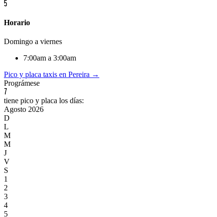
5
Horario
Domingo a viernes
7:00am a 3:00am
Pico y placa
taxis
en
Pereira
→
Prográmese
7
tiene pico y placa los días:
Agosto
2026
D
L
M
M
J
V
S
1
2
3
4
5