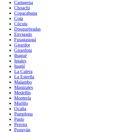
Cartagena
Choachi
Copacabana
Cota
Cúcuta
Dosquebradas
Envigado
Fusagasugá
Girardot
Girardota
Ibagué
Ipiales
Itagüí
La Calera
La Estrella
Malambo
Manizales
Medellín
Montería
Murillo
Ocaña
Pamplona
Pasto
Pereira
Popayán