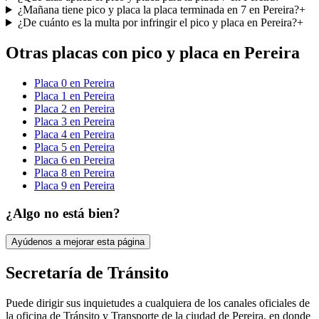
¿Mañana tiene pico y placa la placa terminada en 7 en Pereira?
+
¿De cuánto es la multa por infringir el pico y placa en Pereira?
+
Otras placas con
pico y placa
en
Pereira
Placa
0
en
Pereira
Placa
1
en
Pereira
Placa
2
en
Pereira
Placa
3
en
Pereira
Placa
4
en
Pereira
Placa
5
en
Pereira
Placa
6
en
Pereira
Placa
8
en
Pereira
Placa
9
en
Pereira
¿Algo no está bien?
Ayúdenos a mejorar esta página
Secretaría de Tránsito
Puede dirigir sus inquietudes a cualquiera de los canales oficiales de
la oficina de Tránsito y Transporte de la ciudad de
Pereira
, en donde