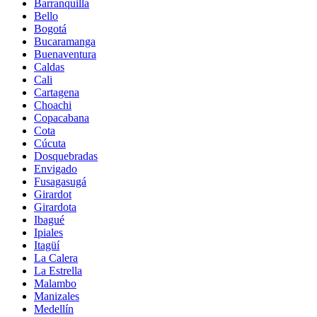
Barranquilla
Bello
Bogotá
Bucaramanga
Buenaventura
Caldas
Cali
Cartagena
Choachi
Copacabana
Cota
Cúcuta
Dosquebradas
Envigado
Fusagasugá
Girardot
Girardota
Ibagué
Ipiales
Itagüí
La Calera
La Estrella
Malambo
Manizales
Medellín