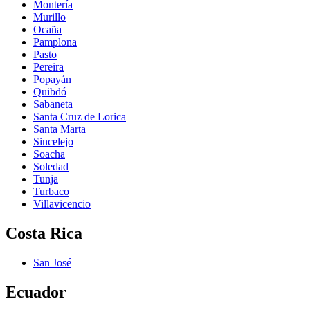
Montería
Murillo
Ocaña
Pamplona
Pasto
Pereira
Popayán
Quibdó
Sabaneta
Santa Cruz de Lorica
Santa Marta
Sincelejo
Soacha
Soledad
Tunja
Turbaco
Villavicencio
Costa Rica
San José
Ecuador