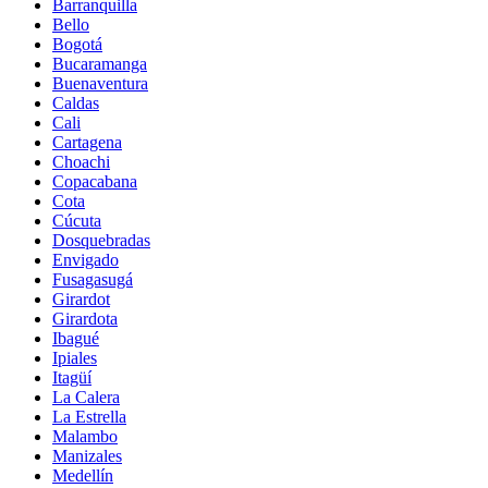
Barranquilla
Bello
Bogotá
Bucaramanga
Buenaventura
Caldas
Cali
Cartagena
Choachi
Copacabana
Cota
Cúcuta
Dosquebradas
Envigado
Fusagasugá
Girardot
Girardota
Ibagué
Ipiales
Itagüí
La Calera
La Estrella
Malambo
Manizales
Medellín