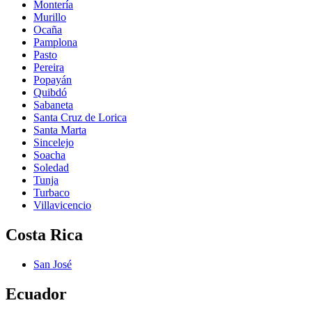
Montería
Murillo
Ocaña
Pamplona
Pasto
Pereira
Popayán
Quibdó
Sabaneta
Santa Cruz de Lorica
Santa Marta
Sincelejo
Soacha
Soledad
Tunja
Turbaco
Villavicencio
Costa Rica
San José
Ecuador