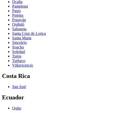
Ocaña
Pamplona
Pasto
Pereira
Popayán
Quibdó
Sabaneta
Santa Cruz de Lorica
Santa Marta
Sincelejo
Soacha
Soledad
Tunja
Turbaco
Villavicencio
Costa Rica
San José
Ecuador
Quito