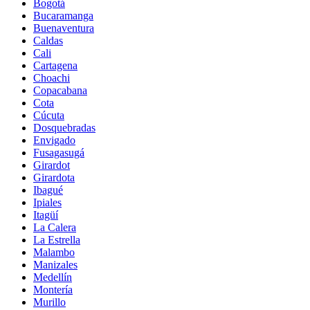
Bogotá
Bucaramanga
Buenaventura
Caldas
Cali
Cartagena
Choachi
Copacabana
Cota
Cúcuta
Dosquebradas
Envigado
Fusagasugá
Girardot
Girardota
Ibagué
Ipiales
Itagüí
La Calera
La Estrella
Malambo
Manizales
Medellín
Montería
Murillo