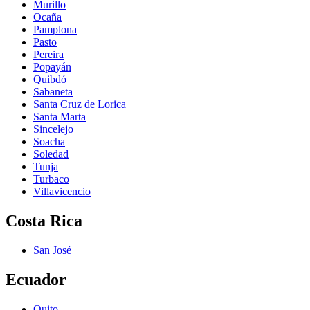
Murillo
Ocaña
Pamplona
Pasto
Pereira
Popayán
Quibdó
Sabaneta
Santa Cruz de Lorica
Santa Marta
Sincelejo
Soacha
Soledad
Tunja
Turbaco
Villavicencio
Costa Rica
San José
Ecuador
Quito