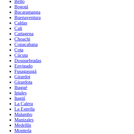
Bello
Bogotá
Bucaramanga
Buenaventura
Caldas
Cali
Cartagena
Choachi
Copacabana
Cota
Cúcuta
Dosquebradas
Envigado
Fusagasugá
Girardot
Girardota
Ibagué
Ipiales
Itagüí
La Calera
La Estrella
Malambo
Manizales
Medellín
Montería